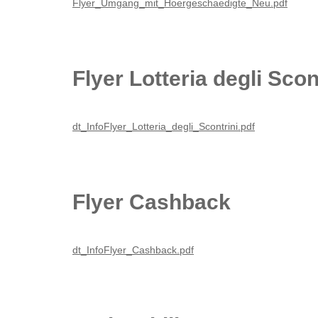
Flyer_Umgang_mit_Hoergeschaedigte_Neu.pdf
Flyer Lotteria degli Scon
dt_InfoFlyer_Lotteria_degli_Scontrini.pdf
Flyer Cashback
dt_InfoFlyer_Cashback.pdf