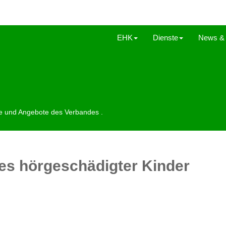
EHK
Dienste
News & 
te und Angebote des Verbandes .
es hörgeschädigter Kinder