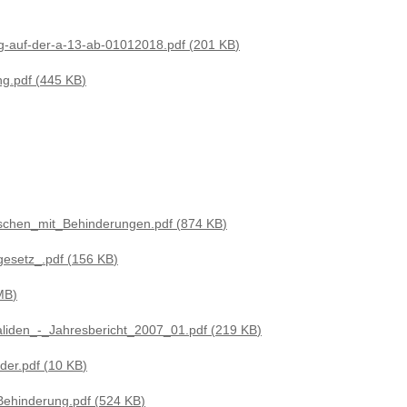
ng-auf-der-a-13-ab-01012018.pdf
201 KB
ng.pdf
445 KB
schen_mit_Behinderungen.pdf
874 KB
gesetz_.pdf
156 KB
MB
validen_-_Jahresbericht_2007_01.pdf
219 KB
der.pdf
10 KB
Behinderung.pdf
524 KB