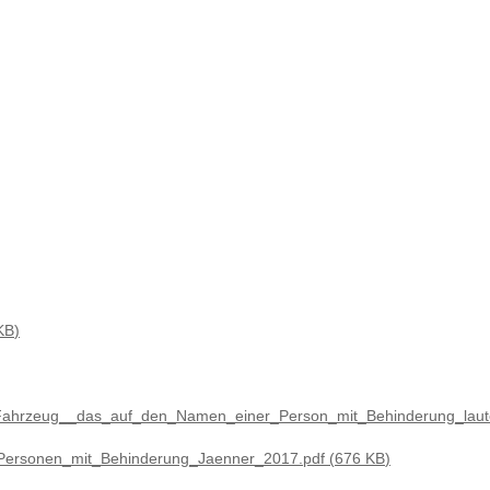
KB
n_Fahrzeug__das_auf_den_Namen_einer_Person_mit_Behinderung_laut
_Personen_mit_Behinderung_Jaenner_2017.pdf
676 KB