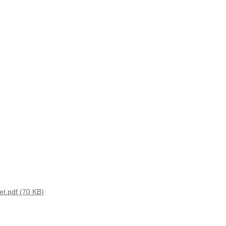
et.pdf
70 KB