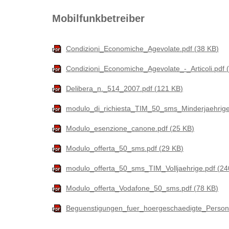
Mobilfunkbetreiber
Condizioni_Economiche_Agevolate.pdf
38 KB
Condizioni_Economiche_Agevolate_-_Articoli.pdf
Delibera_n._514_2007.pdf
121 KB
modulo_di_richiesta_TIM_50_sms_Minderjaehrig
Modulo_esenzione_canone.pdf
25 KB
Modulo_offerta_50_sms.pdf
29 KB
modulo_offerta_50_sms_TIM_Volljaehrige.pdf
24
Modulo_offerta_Vodafone_50_sms.pdf
78 KB
Beguenstigungen_fuer_hoergeschaedigte_Persone