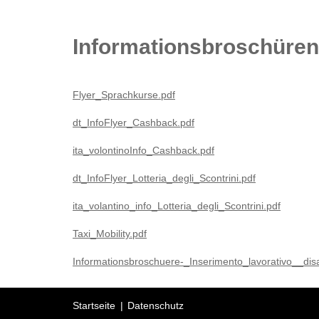
Informationsbroschüren
Flyer_Sprachkurse.pdf
dt_InfoFlyer_Cashback.pdf
ita_volontinoInfo_Cashback.pdf
dt_InfoFlyer_Lotteria_degli_Scontrini.pdf
ita_volantino_info_Lotteria_degli_Scontrini.pdf
Taxi_Mobility.pdf
Informationsbroschuere-_Inserimento_lavorativo__disa
Startseite
Datenschutz