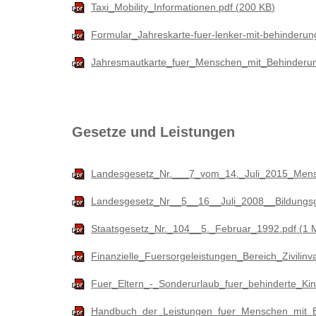
Taxi_Mobility_Informationen.pdf
200 KB
Formular_Jahreskarte-fuer-lenker-mit-behinderu
Jahresmautkarte_fuer_Menschen_mit_Behinderu
Gesetze und Leistungen
Landesgesetz_Nr.___7_vom_14._Juli_2015_Men
Landesgesetz_Nr__5__16__Juli_2008__Bildungs
Staatsgesetz_Nr._104__5._Februar_1992.pdf
1 
Finanzielle_Fuersorgeleistungen_Bereich_Zivilin
Fuer_Eltern_-_Sonderurlaub_fuer_behinderte_Kin
Handbuch_der_Leistungen_fuer_Menschen_mit_