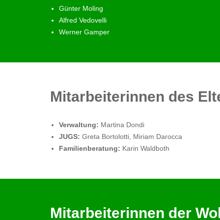
Günter Moling
Alfred Vedovelli
Werner Gamper
Mitarbeiterinnen des El
Verwaltung:
Martina Dondi
JUGS:
Greta Bortolotti, Miriam Darocca
Familienberatung:
Karin Waldboth
Mitarbeiterinnen der W