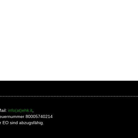
ail:
info(at)ehk.it
,
 Steuernummer 80005740214
r EO sind abzugsfähig.