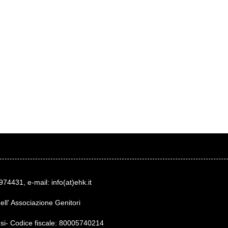
974431, e-mail: info(at)ehk.it
dell' Associazione Genitori
lesi- Codice fiscale: 80005740214