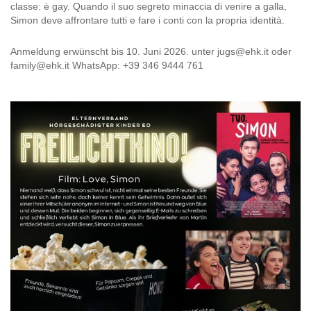
classe: è gay. Quando il suo segreto minaccia di venire a galla,
Simon deve affrontare tutti e fare i conti con la propria identità.
Anmeldung erwünscht bis 10. Juni 2026. unter jugs@ehk.it oder
family@ehk.it WhatsApp: +39 346 9444 761