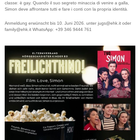
classe: è gay. Quando il suo segreto minaccia di venire a galla,
Simon deve affrontare tutti e fare i conti con la propria identità.
Anmeldung erwünscht bis 10. Juni 2026. unter jugs@ehk.it oder
family@ehk.it WhatsApp: +39 346 9444 761