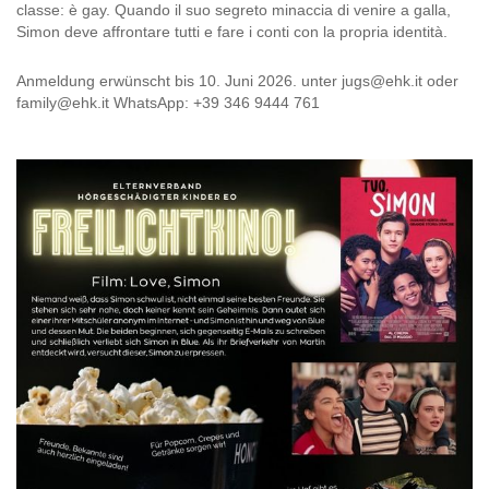
classe: è gay. Quando il suo segreto minaccia di venire a galla,
Simon deve affrontare tutti e fare i conti con la propria identità.
Anmeldung erwünscht bis 10. Juni 2026. unter jugs@ehk.it oder
family@ehk.it WhatsApp: +39 346 9444 761