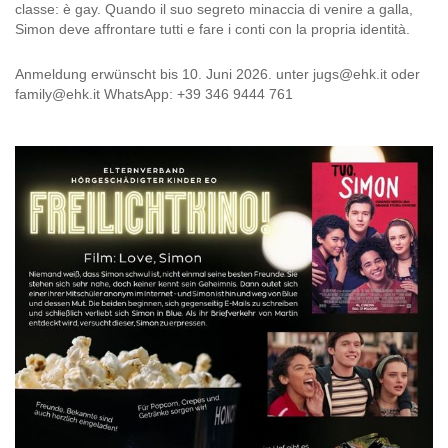
classe: è gay. Quando il suo segreto minaccia di venire a galla,
Simon deve affrontare tutti e fare i conti con la propria identità.
Anmeldung erwünscht bis 10. Juni 2026. unter jugs@ehk.it oder
family@ehk.it WhatsApp: +39 346 9444 761