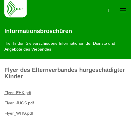
IT
Navi
Informationsbroschüren
ein-
Hier finden Sie verschiedene Informationen der Dienste und
Angebote des Verbandes .
Flyer des Elternverbandes hörgeschädigter
Kinder
Flyer_EHK.pdf
Flyer_JUGS.pdf
Flyer_WHG.pdf