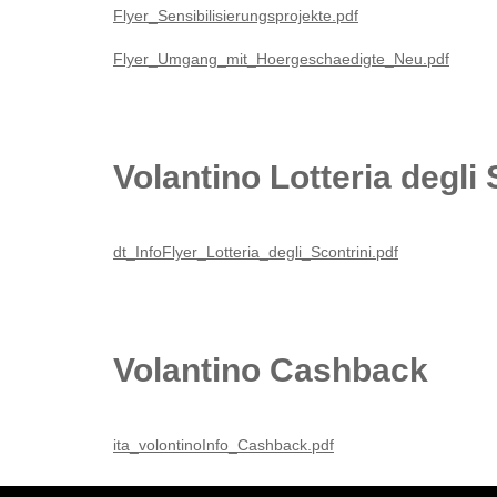
Flyer_Sensibilisierungsprojekte.pdf
Flyer_Umgang_mit_Hoergeschaedigte_Neu.pdf
Volantino Lotteria degli 
dt_InfoFlyer_Lotteria_degli_Scontrini.pdf
Volantino Cashback
ita_volontinoInfo_Cashback.pdf