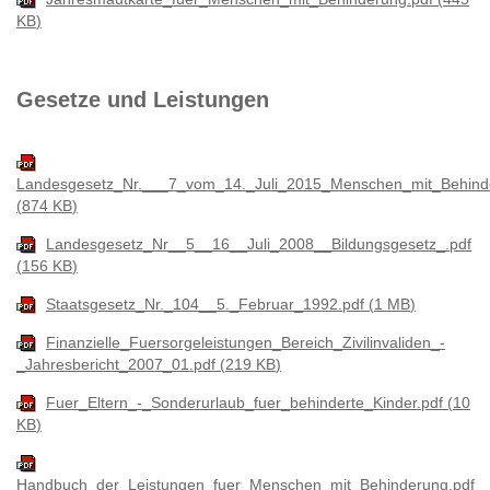
KB
Gesetze und Leistungen
Landesgesetz_Nr.___7_vom_14._Juli_2015_Menschen_mit_Behind
874 KB
Landesgesetz_Nr__5__16__Juli_2008__Bildungsgesetz_.pdf
156 KB
Staatsgesetz_Nr._104__5._Februar_1992.pdf
1 MB
Finanzielle_Fuersorgeleistungen_Bereich_Zivilinvaliden_-
_Jahresbericht_2007_01.pdf
219 KB
Fuer_Eltern_-_Sonderurlaub_fuer_behinderte_Kinder.pdf
10
KB
Handbuch_der_Leistungen_fuer_Menschen_mit_Behinderung.pdf