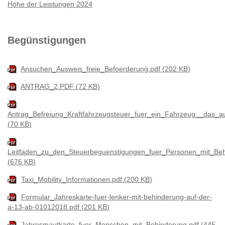
Höhe der Leistungen 2024
Begünstigungen
Ansuchen_Ausweis_freie_Befoerderung.pdf
202 KB
ANTRAG_2.PDF
72 KB
Antrag_Befreiung_Kraftfahrzeugsteuer_fuer_ein_Fahrzeug__das_
70 KB
Leitfaden_zu_den_Steuerbeguenstigungen_fuer_Personen_mit_Be
676 KB
Taxi_Mobility_Informationen.pdf
200 KB
Formular_Jahreskarte-fuer-lenker-mit-behinderung-auf-der-
a-13-ab-01012018.pdf
201 KB
Jahresmautkarte_fuer_Menschen_mit_Behinderung.pdf
445