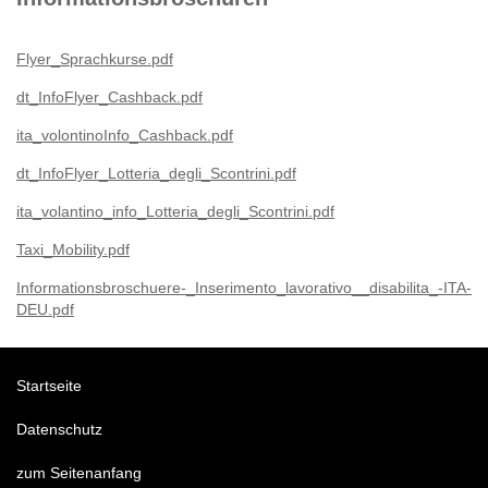
Flyer_Sprachkurse.pdf
dt_InfoFlyer_Cashback.pdf
ita_volontinoInfo_Cashback.pdf
dt_InfoFlyer_Lotteria_degli_Scontrini.pdf
ita_volantino_info_Lotteria_degli_Scontrini.pdf
Taxi_Mobility.pdf
Informationsbroschuere-_Inserimento_lavorativo__disabilita_-ITA-
DEU.pdf
Startseite
Datenschutz
zum Seitenanfang