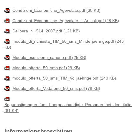
Condizioni_Economiche_Agevolate.pdf
38 KB
Condizioni_Economiche_Agevolate_-_Articoli.pdf
28 KB
Delibera_n._514_2007.pdf
121 KB
modulo_di_richiesta_TIM_50_sms_Minderjaehrige.pdf
245
KB
Modulo_esenzione_canone.pdf
25 KB
Modulo_offerta_50_sms.pdf
29 KB
modulo_offerta_50_sms_TIM_Volljaehrige.pdf
240 KB
Modulo_offerta_Vodafone_50_sms.pdf
78 KB
Beguenstigungen_fuer_hoergeschaedigte_Personen_bei_den_italien
81 KB
Informationsbroschüren