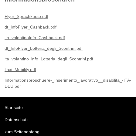
Flyer_Sprachkurse.pdf
dt_InfoFlyer_Cashback.pdf
ita_volontinoInfo_Cashback.pdf
dt_InfoFlyer_Lotteria_degli_Scontrini.pdf
ita_volantino_info_Lotteria_degli_Scontrini.pdf
Taxi_Mobility.pdf
Informationsbroschuere-_Inserimento_lavorativo__disabilita_-ITA-
DEU.pdf
Startseite
Datenschutz
zum Seitenanfang