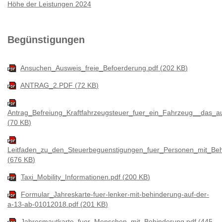
Höhe der Leistungen 2024
Begünstigungen
Ansuchen_Ausweis_freie_Befoerderung.pdf
202 KB
ANTRAG_2.PDF
72 KB
Antrag_Befreiung_Kraftfahrzeugsteuer_fuer_ein_Fahrzeug__das_
70 KB
Leitfaden_zu_den_Steuerbeguenstigungen_fuer_Personen_mit_Be
676 KB
Taxi_Mobility_Informationen.pdf
200 KB
Formular_Jahreskarte-fuer-lenker-mit-behinderung-auf-der-
a-13-ab-01012018.pdf
201 KB
Jahresmautkarte_fuer_Menschen_mit_Behinderung.pdf
445