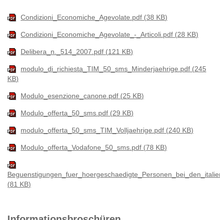
Condizioni_Economiche_Agevolate.pdf
38 KB
Condizioni_Economiche_Agevolate_-_Articoli.pdf
28 KB
Delibera_n._514_2007.pdf
121 KB
modulo_di_richiesta_TIM_50_sms_Minderjaehrige.pdf
245
KB
Modulo_esenzione_canone.pdf
25 KB
Modulo_offerta_50_sms.pdf
29 KB
modulo_offerta_50_sms_TIM_Volljaehrige.pdf
240 KB
Modulo_offerta_Vodafone_50_sms.pdf
78 KB
Beguenstigungen_fuer_hoergeschaedigte_Personen_bei_den_italien
81 KB
Informationsbroschüren