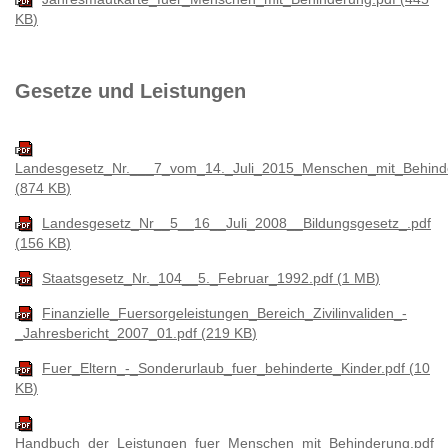
KB
Gesetze und Leistungen
Landesgesetz_Nr.___7_vom_14._Juli_2015_Menschen_mit_Behind
874 KB
Landesgesetz_Nr__5__16__Juli_2008__Bildungsgesetz_.pdf
156 KB
Staatsgesetz_Nr._104__5._Februar_1992.pdf
1 MB
Finanzielle_Fuersorgeleistungen_Bereich_Zivilinvaliden_-
_Jahresbericht_2007_01.pdf
219 KB
Fuer_Eltern_-_Sonderurlaub_fuer_behinderte_Kinder.pdf
10
KB
Handbuch_der_Leistungen_fuer_Menschen_mit_Behinderung.pdf