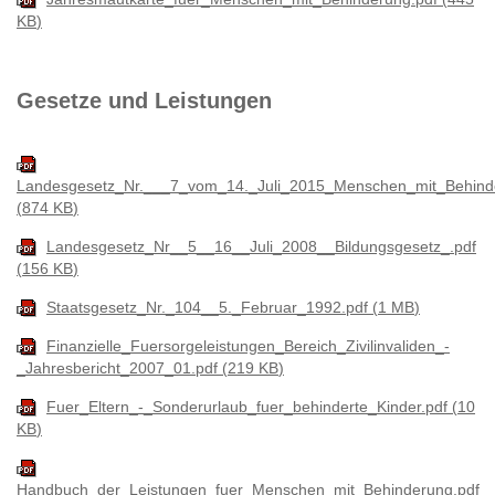
KB
Gesetze und Leistungen
Landesgesetz_Nr.___7_vom_14._Juli_2015_Menschen_mit_Behind
874 KB
Landesgesetz_Nr__5__16__Juli_2008__Bildungsgesetz_.pdf
156 KB
Staatsgesetz_Nr._104__5._Februar_1992.pdf
1 MB
Finanzielle_Fuersorgeleistungen_Bereich_Zivilinvaliden_-
_Jahresbericht_2007_01.pdf
219 KB
Fuer_Eltern_-_Sonderurlaub_fuer_behinderte_Kinder.pdf
10
KB
Handbuch_der_Leistungen_fuer_Menschen_mit_Behinderung.pdf