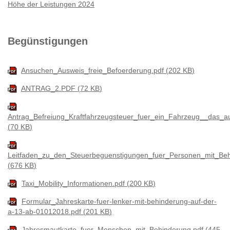
Höhe der Leistungen 2024
Begünstigungen
Ansuchen_Ausweis_freie_Befoerderung.pdf
202 KB
ANTRAG_2.PDF
72 KB
Antrag_Befreiung_Kraftfahrzeugsteuer_fuer_ein_Fahrzeug__das_
70 KB
Leitfaden_zu_den_Steuerbeguenstigungen_fuer_Personen_mit_Be
676 KB
Taxi_Mobility_Informationen.pdf
200 KB
Formular_Jahreskarte-fuer-lenker-mit-behinderung-auf-der-
a-13-ab-01012018.pdf
201 KB
Jahresmautkarte_fuer_Menschen_mit_Behinderung.pdf
445