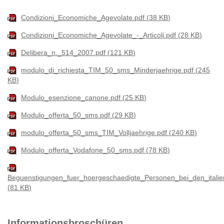
Condizioni_Economiche_Agevolate.pdf
38 KB
Condizioni_Economiche_Agevolate_-_Articoli.pdf
28 KB
Delibera_n._514_2007.pdf
121 KB
modulo_di_richiesta_TIM_50_sms_Minderjaehrige.pdf
245
KB
Modulo_esenzione_canone.pdf
25 KB
Modulo_offerta_50_sms.pdf
29 KB
modulo_offerta_50_sms_TIM_Volljaehrige.pdf
240 KB
Modulo_offerta_Vodafone_50_sms.pdf
78 KB
Beguenstigungen_fuer_hoergeschaedigte_Personen_bei_den_italien
81 KB
Informationsbroschüren