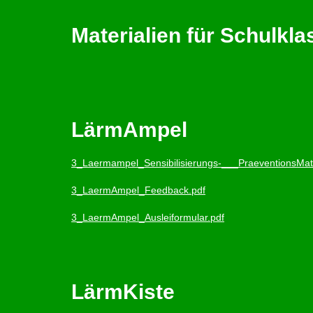
Materialien für Schulkla
LärmAmpel
3_Laermampel_Sensibilisierungs-___PraeventionsMate
3_LaermAmpel_Feedback.pdf
3_LaermAmpel_Ausleiformular.pdf
LärmKiste