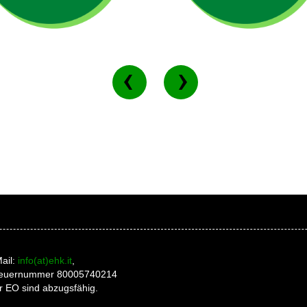
ail:
info(at)ehk.it
,
 Steuernummer 80005740214
r EO sind abzugsfähig.