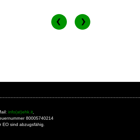
ail:
info(at)ehk.it
,
 Steuernummer 80005740214
r EO sind abzugsfähig.