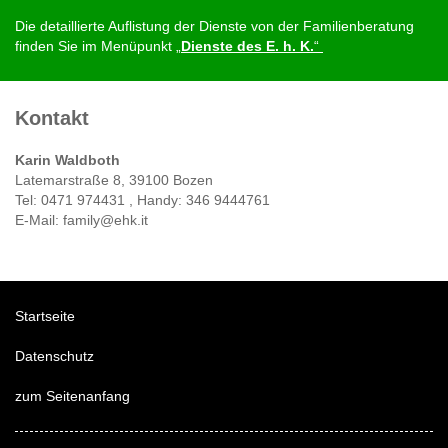
Die detaillierte Auflistung der Dienste von der Familienberatung
finden Sie im Menüpunkt
„
Dienste des E. h. K.
“
Kontakt
Karin Waldboth
Latemarstraße 8, 39100 Bozen
Tel: 0471 974431 , Handy: 346 9444761
E-Mail: family@ehk.it
Startseite
Datenschutz
zum Seitenanfang