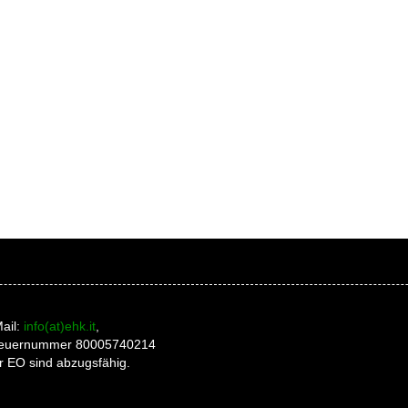
ail:
info(at)ehk.it
,
 Steuernummer 80005740214
r EO sind abzugsfähig.