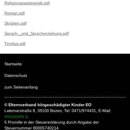
Religionspaedagogik.pdf
Roman.pdf
Skripten.pdf
Sprach-_und_Sprecherziehung.pdf
Tinnitus.pdf
Startseite
Datenschutz
zum Seitenanfang
© Elternverband hörgeschädigter Kinder EO
Latemarstraße 8, 39100 Bozen, Tel: 0471/974431, E-Mail:
info(at)ehk.it
,
5 Promille in der Steuererklärung durch Angabe der
Steuernummer 80005740214