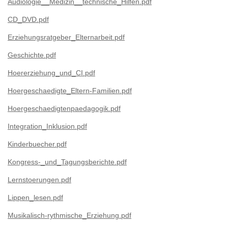
Audiologie__Medizin__technische_Hilfen.pdf
CD_DVD.pdf
Erziehungsratgeber_Elternarbeit.pdf
Geschichte.pdf
Hoererziehung_und_CI.pdf
Hoergeschaedigte_Eltern-Familien.pdf
Hoergeschaedigtenpaedagogik.pdf
Integration_Inklusion.pdf
Kinderbuecher.pdf
Kongress-_und_Tagungsberichte.pdf
Lernstoerungen.pdf
Lippen_lesen.pdf
Musikalisch-rythmische_Erziehung.pdf