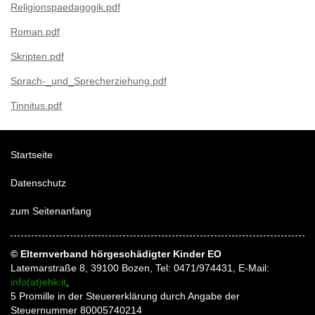
Religionspaedagogik.pdf
Roman.pdf
Skripten.pdf
Sprach-_und_Sprecherziehung.pdf
Tinnitus.pdf
Startseite
Datenschutz
zum Seitenanfang
© Elternverband hörgeschädigter Kinder EO
Latemarstraße 8, 39100 Bozen, Tel: 0471/974431, E-Mail:
info(at)ehk.it
,
5 Promille in der Steuererklärung durch Angabe der
Steuernummer 80005740214