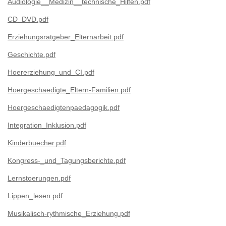
Audiologie__Medizin__technische_Hilfen.pdf
CD_DVD.pdf
Erziehungsratgeber_Elternarbeit.pdf
Geschichte.pdf
Hoererziehung_und_CI.pdf
Hoergeschaedigte_Eltern-Familien.pdf
Hoergeschaedigtenpaedagogik.pdf
Integration_Inklusion.pdf
Kinderbuecher.pdf
Kongress-_und_Tagungsberichte.pdf
Lernstoerungen.pdf
Lippen_lesen.pdf
Musikalisch-rythmische_Erziehung.pdf