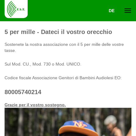
DE
Navi
5 per mille - Dateci il vostro orecchio
ein-
Sostenete la nostra associazione con il 5 per mille delle vostre
tasse.
Sul Mod. CU., Mod. 730 o Mod. UNICO.
Codice fiscale Associazione Genitori di Bambini Audiolesi EO:
80005740214
Grazie per il vostro sostegno.