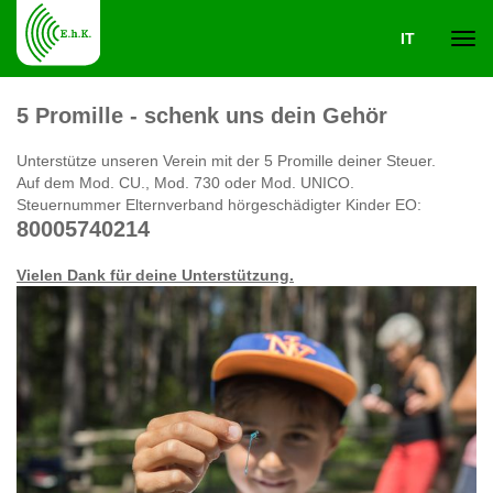
IT
Navi
5 Promille - schenk uns dein Gehör
ein-
Unterstütze unseren Verein mit der 5 Promille deiner Steuer.
Auf dem Mod. CU., Mod. 730 oder Mod. UNICO.
Steuernummer Elternverband hörgeschädigter Kinder EO:
80005740214
Vielen Dank für deine Unterstützung.