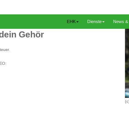
EHK
Dienste
News & 
 dein Gehör
teuer.
 EO:
(c