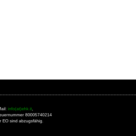
ail:
info(at)ehk.it
,
 Steuernummer 80005740214
r EO sind abzugsfähig.