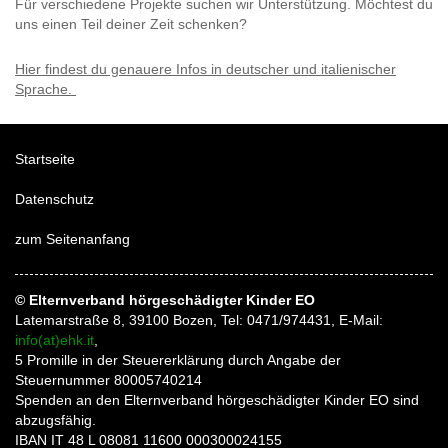
Für verschiedene Projekte suchen wir Unterstützung. Möchtest du
uns einen Teil deiner Zeit schenken?
Hier findest du genauere Infos in deutscher und italienischer
Sprache.
Startseite
Datenschutz
zum Seitenanfang
© Elternverband hörgeschädigter Kinder EO
Latemarstraße 8, 39100 Bozen, Tel: 0471/974431, E-Mail:
info(at)ehk.it
,
5 Promille in der Steuererklärung durch Angabe der
Steuernummer 80005740214
Spenden an den Elternverband hörgeschädigter Kinder EO sind
abzugsfähig.
IBAN IT 48 L 08081 11600 000300024155