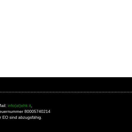
ail:
info(at)ehk.it
,
 Steuernummer 80005740214
r EO sind abzugsfähig.