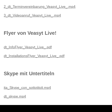
2_dt_Terminvereinbarung_Veasyt_Live_.mp4
3_dt_Videoanruf_Veasyt_Live_.mp4
Flyer von Veasyt Live!
dt_InfoFlyer_Veasyt_Live_.pdf
dt_InstallationsFlyer_Veasyt_Live_.pdf
Skype mit Untertiteln
ita_Skype_con_sottotitoli.mp4
dt_skype.mp4