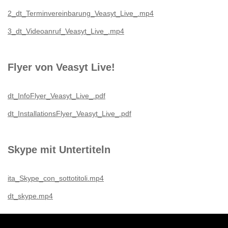
2_dt_Terminvereinbarung_Veasyt_Live_.mp4
3_dt_Videoanruf_Veasyt_Live_.mp4
Flyer von Veasyt Live!
dt_InfoFlyer_Veasyt_Live_.pdf
dt_InstallationsFlyer_Veasyt_Live_.pdf
Skype mit Untertiteln
ita_Skype_con_sottotitoli.mp4
dt_skype.mp4