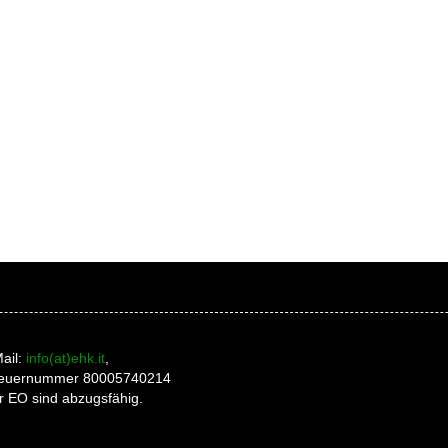
ail:
info(at)ehk.it
,
 Steuernummer 80005740214
r EO sind abzugsfähig.