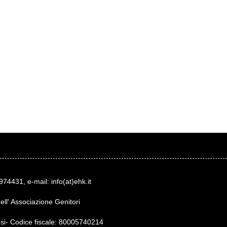
974431, e-mail: info(at)ehk.it
dell' Associazione Genitori
lesi- Codice fiscale: 80005740214