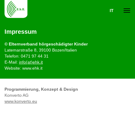
IT
Navi
Impressum
ein-
©
Elternverband hörgeschädigter Kinder
Latemarstraße 8, 39100 Bozen/Italien
Telefon: 0471 97 44 31
E-Mail:
info(at)ehk.it
Website: www.ehk.it
Programmierung,
Konzept & Design
Konverto AG
www.konverto.eu