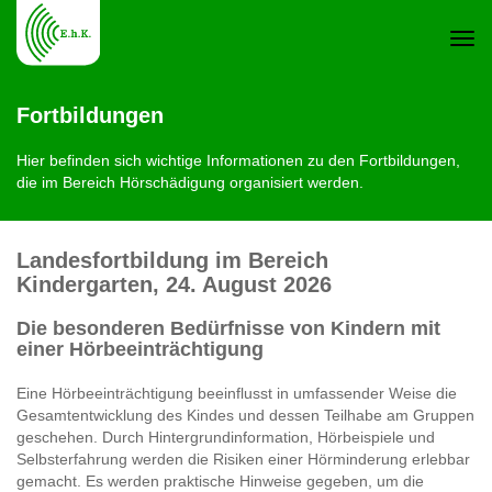
Navi
Fortbildungen
ein-
Hier befinden sich wichtige Informationen zu den Fortbildungen,
die im Bereich Hörschädigung organisiert werden.
Landesfortbildung im Bereich
Kindergarten, 24. August 2026
Die besonderen Bedürfnisse von Kindern mit
einer Hörbeeinträchtigung
Eine Hörbeeinträchtigung beeinflusst in umfassender Weise die
Gesamtentwicklung des Kindes und dessen Teilhabe am Gruppen
geschehen. Durch Hintergrundinformation, Hörbeispiele und
Selbsterfahrung werden die Risiken einer Hörminderung erlebbar
gemacht. Es werden praktische Hinweise gegeben, um die