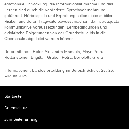
emotionale Entwicklung, die Informationsaufnahme und das
Lernen sind durch die veränderte Sprachwahrnehmung
gefährdet. Hörbeispiele und Erprobung sollen diese subtilen
Risiken und deren Tragweite bewusst machen, damit adäquate
kommunikative Voraussetzungen, Lernbedingungen und
didaktische Folgerungen von der Grundschule bis in die
Oberschule abgeleitet werden können.
ReferentInnen: Hofer, Alexandra Manuela; Mayr, Petra;
Rottensteiner, Brigitta ; Gruber, Petra; Bortolotti, Greta
Informationen: Landesfortbildung im Bereich Schule, 25.-26.
August 2025
Startseite
Datenschutz
zum Seitenanfang