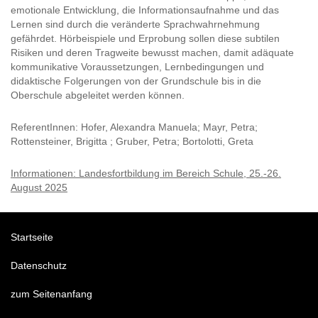
emotionale Entwicklung, die Informationsaufnahme und das
Lernen sind durch die veränderte Sprachwahrnehmung
gefährdet. Hörbeispiele und Erprobung sollen diese subtilen
Risiken und deren Tragweite bewusst machen, damit adäquate
kommunikative Voraussetzungen, Lernbedingungen und
didaktische Folgerungen von der Grundschule bis in die
Oberschule abgeleitet werden können.
ReferentInnen: Hofer, Alexandra Manuela; Mayr, Petra;
Rottensteiner, Brigitta ; Gruber, Petra; Bortolotti, Greta
Informationen: Landesfortbildung im Bereich Schule, 25.-26.
August 2025
Startseite
Datenschutz
zum Seitenanfang