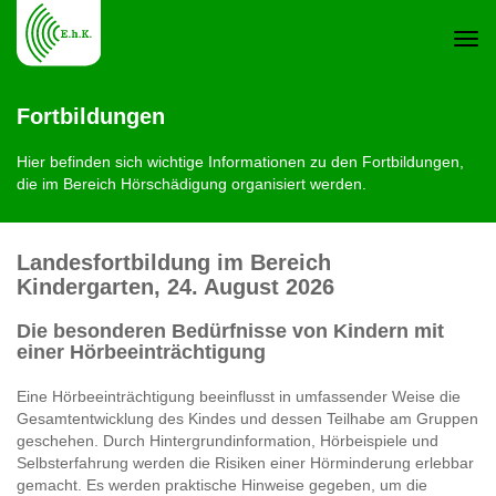
Navi
Fortbildungen
ein-
Hier befinden sich wichtige Informationen zu den Fortbildungen,
die im Bereich Hörschädigung organisiert werden.
Landesfortbildung im Bereich
Kindergarten, 24. August 2026
Die besonderen Bedürfnisse von Kindern mit
einer Hörbeeinträchtigung
Eine Hörbeeinträchtigung beeinflusst in umfassender Weise die
Gesamtentwicklung des Kindes und dessen Teilhabe am Gruppen
geschehen. Durch Hintergrundinformation, Hörbeispiele und
Selbsterfahrung werden die Risiken einer Hörminderung erlebbar
gemacht. Es werden praktische Hinweise gegeben, um die