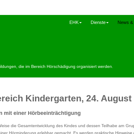
EHK
Dienste
News & 
bildungen, die im Bereich Hörschädigung organisiert werden.
reich Kindergarten, 24. August
 mit einer Hörbeeinträchtigung
 Weise die Gesamtentwicklung des Kindes und dessen Teilhabe am Gru
 einer Hörminderung erlebbar gemacht. Es werden praktische Hinweise