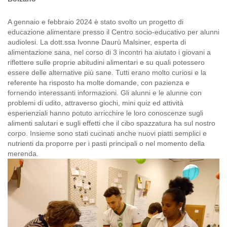
A gennaio e febbraio 2024 è stato svolto un progetto di
educazione alimentare presso il Centro socio-educativo per alunni
audiolesi. La dott.ssa Ivonne Daurù Malsiner, esperta di
alimentazione sana, nel corso di 3 incontri ha aiutato i giovani a
riflettere sulle proprie abitudini alimentari e su quali potessero
essere delle alternative più sane. Tutti erano molto curiosi e la
referente ha risposto ha molte domande, con pazienza e
fornendo interessanti informazioni. Gli alunni e le alunne con
problemi di udito, attraverso giochi, mini quiz ed attività
esperienziali hanno potuto arricchire le loro conoscenze sugli
alimenti salutari e sugli effetti che il cibo spazzatura ha sul nostro
corpo. Insieme sono stati cucinati anche nuovi piatti semplici e
nutrienti da proporre per i pasti principali o nel momento della
merenda.