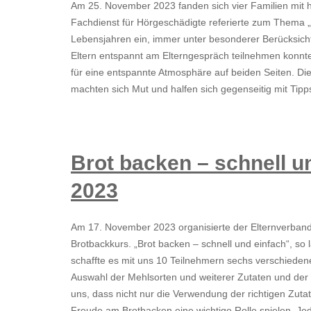
Am 25. November 2023 fanden sich vier Familien mit h
Fachdienst für Hörgeschädigte referierte zum Thema „ 
Lebensjahren ein, immer unter besonderer Berücksicht
Eltern entspannt am Elterngespräch teilnehmen konnten,
für eine entspannte Atmosphäre auf beiden Seiten. Die
machten sich Mut und halfen sich gegenseitig mit Tip
Brot backen – schnell u
2023
Am 17. November 2023 organisierte der Elternverband
Brotbackkurs. „Brot backen – schnell und einfach“, so
schaffte es mit uns 10 Teilnehmern sechs verschiedene
Auswahl der Mehlsorten und weiterer Zutaten und der 
uns, dass nicht nur die Verwendung der richtigen Zuta
Freude am Brotbacken eine wichtige Rolle spielen. Jed