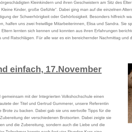
örgeschädigten Kleinkindern und ihren Geschwistern am Sitz des Elter
Kleine Kinder, große Gefühle“. Dabei ging man auf die einzelnen Alter
igung der Schwerhörigkeit oder Gehörlosigkeit. Besonders hilfreich wa
 halfen uns zwei freiwillige Mitarbeiterinnen, Elisa und Sandra. Sie s
 Eltern lernten sich kennen und konnten aus ihren Erfahrungen bericht
ps und Ratschlägen. Für alle war es ein bereichernder Nachmittag un
nd einfach, 17.November
 gemeinsam mit der Integrierten Volkshochschule einen
 lautete der Titel und Gertrud Gummerer, unsere Referentin
 Brote zu backen. Dabei gab sie uns wertvolle Tipps für die
Zubereitung der verschiedenen Brotsorten. Dabei zeigte sie
ten und die Zubereitung, sondern auch die Liebe und die
er Teilnehmer konnte nach fast vier Stunden Kurs eine