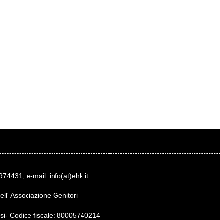
974431, e-mail: info(at)ehk.it
dell' Associazione Genitori
lesi- Codice fiscale: 80005740214